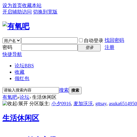
设为首页
收藏本站
开启辅助访问
切换到宽版
找回密码
自动登录
密码
注册
登录
快捷导航
论坛
BBS
收藏
领红包
搜索
搜索
有氧吧
»
论坛
›
生活休闲区
分区版主:
小夕0916
,
麦加沃沃
,
gttsay
,
asuka651495
生活休闲区