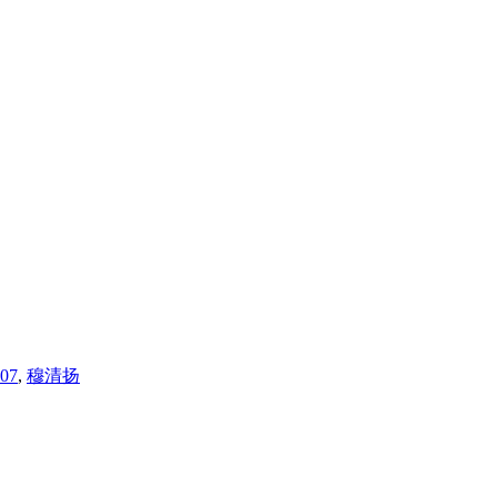
007
,
穆清扬