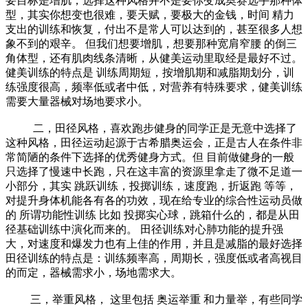
要目标是增肌，选择这种风格并不是要你变成奥赛选手那种体
型，其实你想变也很难，要天赋，要极大的金钱，时间 精力
支出的训练和恢复，付出不是常人可以达到的，甚至很多人想
象不到的艰辛。 但我们想要增肌，想要那种宽肩窄腰 的倒三
角体型，还有肌肉线条清晰，从健美运动里取经是最好不过。
健美训练的特点是 训练周期短，按增肌期和减脂期划分，训
练强度很高，频率低或者中低，对营养有特殊要求，健美训练
需要大量器械对场地要求小。
二，田径风格，喜欢跑步健身的同学正是无意中选择了
这种风格，田径运动起源于古希腊奥运会，正是古人在条件非
常简陋的条件下选择的优秀健身方式。但 目前做健身的一般
只选择了慢速中长跑，只在这丰富的资源里拿走了微不足道一
小部分，其实 跳跃训练，投掷训练，速度跑，折返跑 等等，
对提升身体机能各有各的功效，现在给专业的综合性运动员做
的 所谓功能性训练 比如 投掷实心球，跳箱什么的，都是从田
径基础训练中演化而来的。 田径训练对心肺功能的提升强
大，对速度和爆发力也有上佳的作用，并且是减脂的最好选择
田径训练的特点是：训练频率高，周期长，强度低或者高视目
的而定，器械需求小，场地需求大。
三，举重风格， 这里包括 奥运举重 和力量举，有些同学