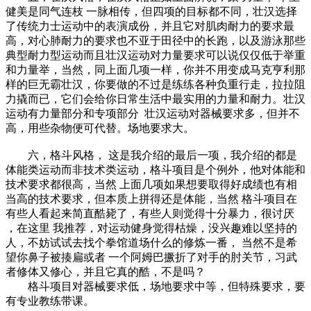
健美是同气连枝 一脉相传，但四项的目标都不同，壮汉选择
了传统力士运动中的表演成份，并且它对肌肉耐力的要求最
高，对心肺耐力的要求也不亚于田径中的长跑，以及游泳那些
典型耐力型运动而且壮汉运动对力量要求可以说仅仅低于举重
和力量举，当然，同上面几项一样，你并不用变成马克亨利那
样的巨无霸壮汉，你要做的不过是练练各种负重行走，拉拉阻
力撬而已，它们会给你日常生活中最实用的力量和耐力。壮汉
运动有力量部分和专项部分 壮汉运动对器械要求多，但并不
高，用些杂物便可代替。场地要求大。
六，格斗风格， 这是我介绍的最后一项，我介绍的都是
体能类运动而非技术类运动，格斗项目是个例外，他对体能和
技术要求都很高，当然 上面几项如果想要取得好成绩也有相
当高的技术要求，但本质上拼得还是体能，当然 格斗项目在
有些人看起来简直酷毙了，有些人则觉得十分暴力，很讨厌
，在这里 我推荐，对运动健身觉得枯燥，没兴趣难以坚持的
人，不妨试试去找个拳馆道场什么的修炼一番， 当然不是希
望你鼻子被揍扁或者 一个阿姆巴撅折了对手的肘关节，习武
者修体又修心，并且它真的酷，不是吗？
格斗项目对器械要求低，场地要求中等，但特殊要求，要
有专业教练带课。