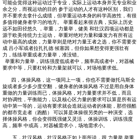
可能会觉得这种运动过于专业，实际上运动本身并无专业和业
余之分，而视运动的目的 参于运动的人才有这种区别，我们
并不要求去拿什么成绩，但举重运动本身的科学高效性，有很
多值得健身者学习的地方。 举重看起来很古典，实际上历史
远不如田径悠久 ，举重，力量举，健美 和壮汉四项运动都是
源于欧美传统力士运动， 举重对绝对力量和爆发力有所有运
动中最高的成效，力量举则是绝对力量王者之选，你不需要变
成 吕小军或者拉扎扎德 候塞因，但你如果想变得更强壮有
力，练练举重或者力量举，准没错。
举重和力量举，训练强度低或者中，频率高或者中，对器械
要求中等，只要杠铃和力量架就可以，对场地要求低。
四，体操风格，这一项同上一项，你也不需要做托马斯全
旋或者多少多少度空翻 ，健身者的体操风格 不过是用自身体
重做的力量训练而已，体操风格，对力量要求并不低，而且
对协调性，平衡能力，以及核心区力量的要求可以算是所有运
动中第一等的，运动有要求就会造就运动者的体能，那些很酷
的都市竞走者（跑酷） 可以算是体操很另类的一种演变，选
择体操风格，你会变得既强健又灵活， 体操训练，训练强度
高，频率 中或高，对器械需求小，场地需求小。
五，壮汉风格，壮汉风格正如上面所说，跟 力量举 举重