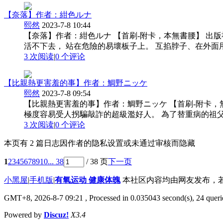
【奈落】作者：紺色ルナ
熙然
2023-7-8 10:44
【奈落】作者：紺色ルナ 【首刷-附卡，本無書腰】 出版社：台灣
活不下去， 站在危險的易壞板子上。 互掐脖子、在外面用
3 次阅读
|
0
个评论
【比親熱更害羞的事】作者：鯛野ニッケ
熙然
2023-7-8 09:54
【比親熱更害羞的事】作者：鯛野ニッケ 【首刷-附卡，無書腰】 
極度容易受人拐騙敲詐的超級濫好人。 為了替重病的祖父
3 次阅读
|
0
个评论
本页有 2 篇日志因作者的隐私设置或未通过审核而隐藏
1
2
3
4
5
6
7
8
9
10
... 38
/ 38 页
下一页
小黑屋
|
手机版
|
有氧运动 健康体魄
本社区内容均由网友发布，若侵犯您
GMT+8, 2026-8-7 09:21
, Processed in 0.035043 second(s), 24 querie
Powered by
Discuz!
X3.4