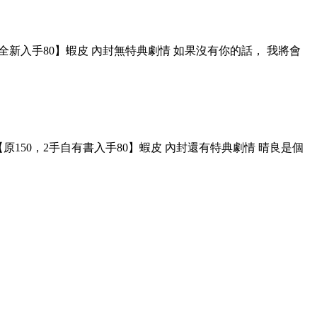
130，全新入手80】蝦皮 內封無特典劇情 如果沒有你的話， 我將會
01【原150，2手自有書入手80】蝦皮 內封還有特典劇情 晴良是個