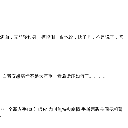
满面，立马转过身，搽掉泪，跟他说，快了吧，不是说了，爸
 自我安慰病情不是太严重，看后遗症如何了。。。。
【原130，全新入手100】蝦皮 內封無特典劇情 手越宗親是個長相普
.