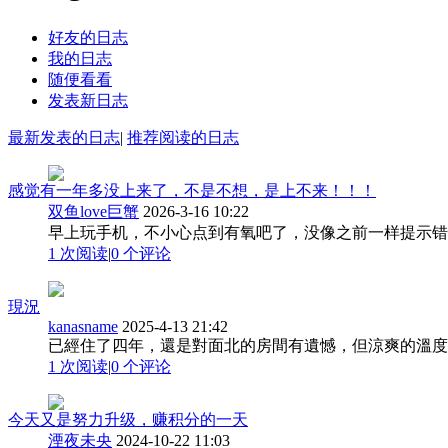
好友的日志
我的日志
随便看看
发表新日志
最新发表的日志
|
推荐阅读的日志
感觉有一年多没上来了，不是不想，是上不来！！！
双鱼love巨蟹
2026-3-16 10:22
早上玩手机，不小心点到有氧吧了，没像之前一样提示错
1 次阅读
|
0
个评论
現況
kanasname
2025-4-13 21:42
已經住了四年，還是對面北的房間有遺憾，但涼爽的溫度
1 次阅读
|
0
个评论
今天又是努力升级，赚积分的一天
湮夜未央
2024-10-22 11:03